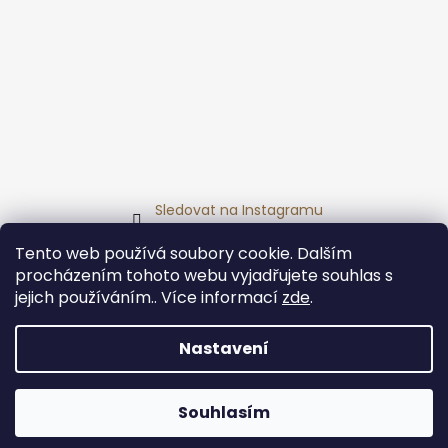
Sledovat na Instagramu
Tento web používá soubory cookie. Dalším
Přijímáme online platby
procházením tohoto webu vyjadřujete souhlas s
jejich používáním.. Více informací
zde
.
Nastavení
Vytvořil Shoptet
Omlouváme se, zákaznická linka je mimo provoz,
Souhlasím
Copyright 2026
Dárkoland
. Všechna práva vyhrazena.
kontaktovat nás můžete na info@darkoland.cz.