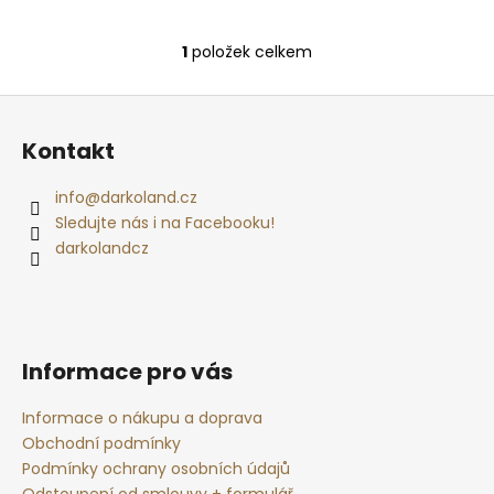
č
u
j
1
položek celkem
O
e
v
m
Z
l
e
á
á
Kontakt
d
p
a
a
POMERANČ
info
@
darkoland.cz
c
S
t
Sledujte nás i na Facebooku!
HŘEBÍČKEM
í
-
í
darkolandcz
p
SÓJOVÁ
r
SVÍČKA
v
219
k
Kč
y
Informace pro vás
v
ý
Informace o nákupu a doprava
p
Obchodní podmínky
i
Podmínky ochrany osobních údajů
s
Odstoupení od smlouvy + formulář