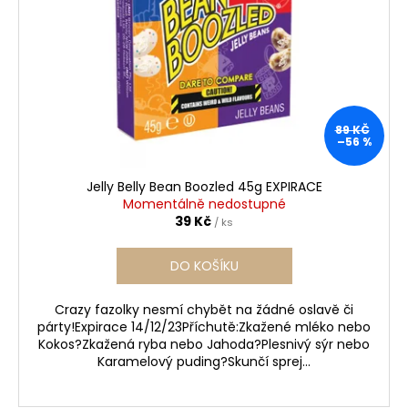
p
ů
a
r
j
o
í
d
t
u
?
89 KČ
k
–56 %
t
ů
Jelly Belly Bean Boozled 45g EXPIRACE
Momentálně nedostupné
HLEDAT
39 Kč
/ ks
DO KOŠÍKU
D
o
Crazy fazolky nesmí chybět na žádné oslavě či
párty!Expirace 14/12/23Příchutě:Zkažené mléko nebo
p
Kokos?Zkažená ryba nebo Jahoda?Plesnivý sýr nebo
o
Karamelový puding?Skunčí sprej...
r
u