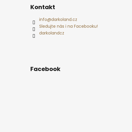
á
Kontakt
p
a
info
@
darkoland.cz
t
Sledujte nás i na Facebooku!
í
darkolandcz
Facebook