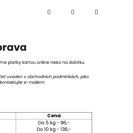
Hledat
Přihlášení
Nákupní
Výprodej
košík
prava
máme platby kartou online nebo na dobírku.
š účet uveden v obchodních podmínkách, jako
 kontaktujte e-mailem.
Cena
Do 5 kg - 96,-
EBÍČKEM - SÓJOVÁ
Do 10 kg - 136,-