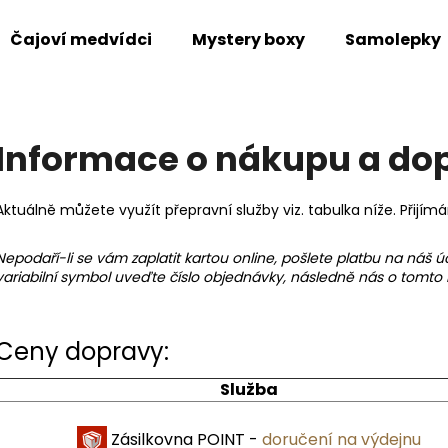
Čajoví medvídci
Mystery boxy
Samolepky
Co potřebujete najít?
Informace o nákupu a do
HLEDAT
Aktuálně můžete využít přepravní služby viz. tabulka níže. Přijí
Nepodaří-li se vám zaplatit kartou online, pošlete platbu na ná
Doporučujeme
variabilní symbol uveďte číslo objednávky, následně nás o tomto
Ceny dopravy:
Služba
JABLKO & SKOŘICE - SÓJOVÁ SVÍČKA
POMERANČ S HŘ
Zásilkovna POINT -
doručení na výdejnu