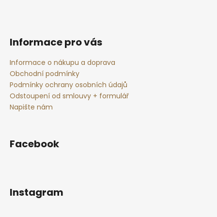
r
v
k
y
Informace pro vás
v
ý
Informace o nákupu a doprava
p
Obchodní podmínky
i
Podmínky ochrany osobních údajů
s
Odstoupení od smlouvy + formulář
u
Napište nám
Facebook
Instagram