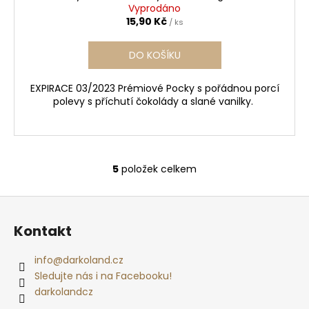
Vyprodáno
15,90 Kč
/ ks
DO KOŠÍKU
EXPIRACE 03/2023 Prémiové Pocky s pořádnou porcí
polevy s příchutí čokolády a slané vanilky.
5
položek celkem
O
v
Z
l
á
á
Kontakt
d
p
a
a
info
@
darkoland.cz
c
t
Sledujte nás i na Facebooku!
í
í
darkolandcz
p