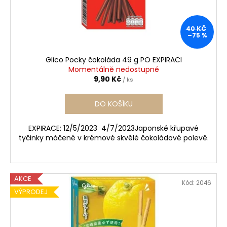
40 KČ
–75 %
Glico Pocky čokoláda 49 g PO EXPIRACI
Momentálně nedostupné
9,90 Kč
/ ks
DO KOŠÍKU
EXPIRACE: 12/5/2023 4/7/2023Japonské křupavé
tyčinky máčené v krémové skvělé čokoládové polevě.
AKCE
Kód:
2046
VÝPRODEJ