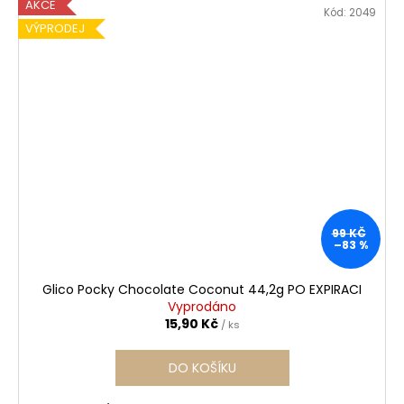
AKCE
Kód:
2049
VÝPRODEJ
99 KČ
–83 %
Glico Pocky Chocolate Coconut 44,2g PO EXPIRACI
Vyprodáno
15,90 Kč
/ ks
DO KOŠÍKU