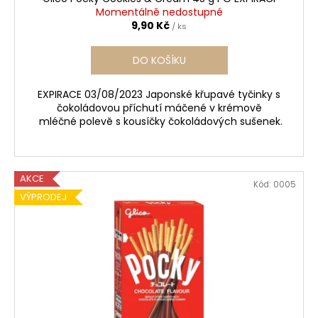
č
Momentálně nedostupné
u
9,90 Kč
/ ks
j
e
DO KOŠÍKU
m
e
EXPIRACE 03/08/2023 Japonské křupavé tyčinky s
čokoládovou příchutí máčené v krémově
JABLKO
mléčné polevě s kousíčky čokoládových sušenek.
&
SKOŘICE
-
SÓJOVÁ
AKCE
SVÍČKA
Kód:
0005
VÝPRODEJ
219
Kč