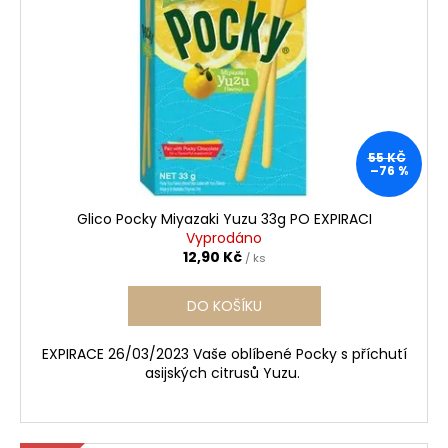
55 KČ
–76 %
Glico Pocky Miyazaki Yuzu 33g PO EXPIRACI
Vyprodáno
12,90 Kč
/ ks
DO KOŠÍKU
EXPIRACE 26/03/2023 Vaše oblíbené Pocky s příchutí
asijských citrusů Yuzu.