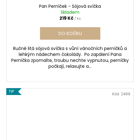
Pan Perníček - Sójová svíčka
Skladem
219 Kč
/ ks
DO KOŠÍKU
Ručně litá sójová svíčka s vůní vánočních perníčků a
lehkým nádechem čokolády. Po zapálení Pana
Perníčka zpomalte, troubu nechte vypnutou, perníčky
počkají, relaxujte a...
TIP
Kód:
2499