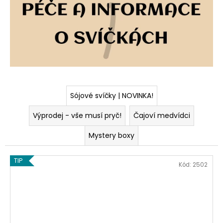
č
u
j
e
m
e
JABLKO
&
Sójové svíčky | NOVINKA!
SKOŘICE
-
Výprodej - vše musí pryč!
Čajoví medvídci
SÓJOVÁ
SVÍČKA
Mystery boxy
219
Kč
TIP
Kód:
2502