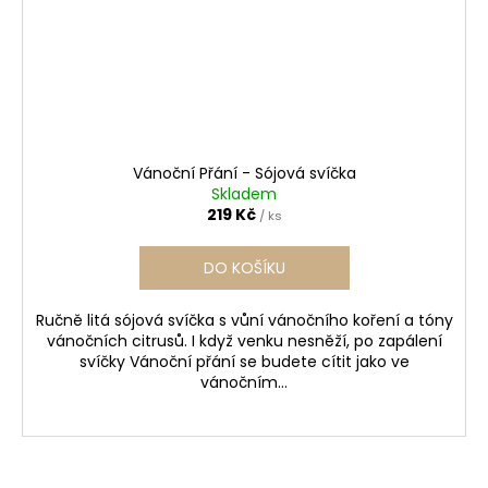
Vánoční Přání - Sójová svíčka
Skladem
219 Kč
/ ks
DO KOŠÍKU
Ručně litá sójová svíčka s vůní vánočního koření a tóny
vánočních citrusů. I když venku nesněží, po zapálení
svíčky Vánoční přání se budete cítit jako ve
vánočním...