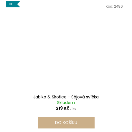
TIP
Kód:
2496
Jablko & Skořice - Sójová svíčka
Skladem
219 Kč
/ ks
DO KOŠÍKU