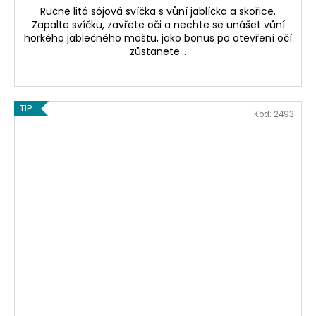
Ručně litá sójová svíčka s vůní jablíčka a skořice.
Zapalte svíčku, zavřete oči a nechte se unášet vůní
horkého jablečného moštu, jako bonus po otevření očí
zůstanete...
TIP
Kód:
2493