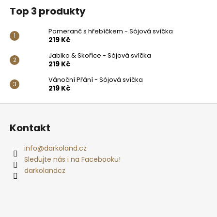
Top 3 produkty
Pomeranč s hřebíčkem - Sójová svíčka
219 Kč
Jablko & Skořice - Sójová svíčka
219 Kč
Vánoční Přání - Sójová svíčka
219 Kč
Z
á
Kontakt
p
a
info
@
darkoland.cz
t
Sledujte nás i na Facebooku!
í
darkolandcz