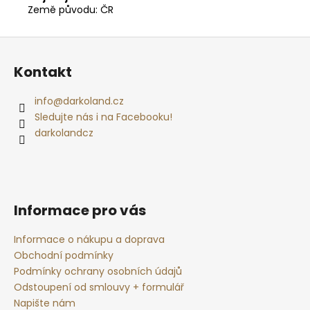
Země původu: ČR
Z
á
Kontakt
p
a
info
@
darkoland.cz
t
Sledujte nás i na Facebooku!
í
darkolandcz
Informace pro vás
Informace o nákupu a doprava
Obchodní podmínky
Podmínky ochrany osobních údajů
Odstoupení od smlouvy + formulář
Napište nám