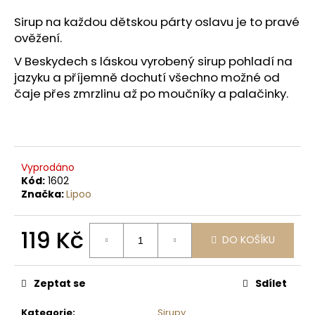
a
Sirup na každou dětskou párty oslavu je to pravé
j
ověžení.
í
V Beskydech s láskou vyrobený sirup pohladí na
t
jazyku a příjemně dochutí všechno možné od
?
čaje přes zmrzlinu až po moučníky a palačinky.
HLEDAT
Vyprodáno
Kód:
1602
Značka:
Lipoo
D
119 Kč
o
DO KOŠÍKU
p
Měrná
o
cena:
Zeptat se
Sdílet
r
u
Kategorie
:
Sirupy