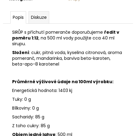
č
u
j
Popis
Diskuze
e
m
SIRŮP s příchutí pomeranče doporučujeme
ředit v
e
poměru 1:12
, na 500 ml vody použijte cca 40 ml
sirupu.
POMERANČ
Složení
: cukr, pitná voda, kyselina citronová, aroma
S
pomeranč, mandarinka, barviva beta-karoten,
HŘEBÍČKEM
beta-apo-8 karotenel
-
SÓJOVÁ
SVÍČKA
Průměrné výživové údaje na 100ml výrobku:
219
Energetická hodnota: 1403 kj
Kč
Tuky: 0 g
Bílkoviny: 0 g
Sacharidy: 85 g
Z toho cukry: 85 g
Objem jedné lahve
: 500 ml