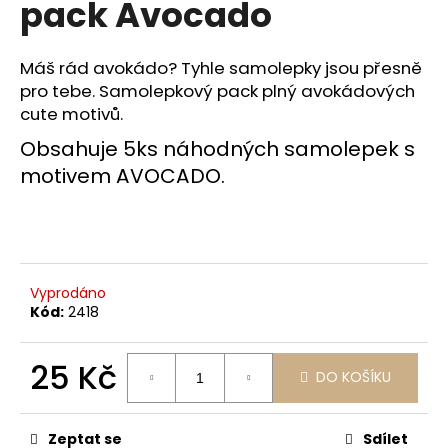
pack Avocado
a
j
Máš rád avokádo? Tyhle samolepky jsou přesně
í
pro tebe. Samolepkový pack plný avokádových
t
cute motivů.
?
Obsahuje 5ks náhodných samolepek s
motivem AVOCADO.
HLEDAT
Vyprodáno
Kód:
2418
D
o
p
25 Kč
DO KOŠÍKU
o
Měrná
r
cena:
u
Zeptat se
Sdílet