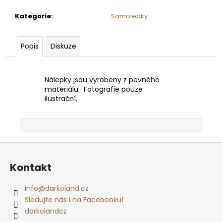
č
u
Kategorie
:
Samolepky
j
e
m
Popis
Diskuze
e
Nálepky jsou vyrobeny z pevného
VÁNOČNÍ
materiálu. Fotografie pouze
PŘÁNÍ
ilustrační.
-
SÓJOVÁ
SVÍČKA
219
Kč
Z
á
Kontakt
p
a
info
@
darkoland.cz
t
Sledujte nás i na Facebooku!
í
darkolandcz