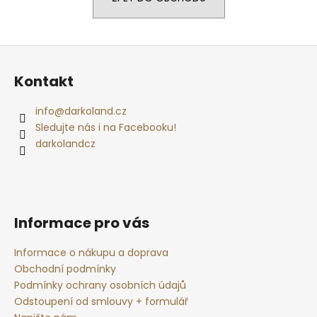
a
j
Z
í
á
t
Kontakt
p
?
a
info
@
darkoland.cz
t
Sledujte nás i na Facebooku!
í
darkolandcz
HLEDAT
Informace pro vás
D
o
Informace o nákupu a doprava
p
Obchodní podmínky
o
Podmínky ochrany osobních údajů
r
u
Odstoupení od smlouvy + formulář