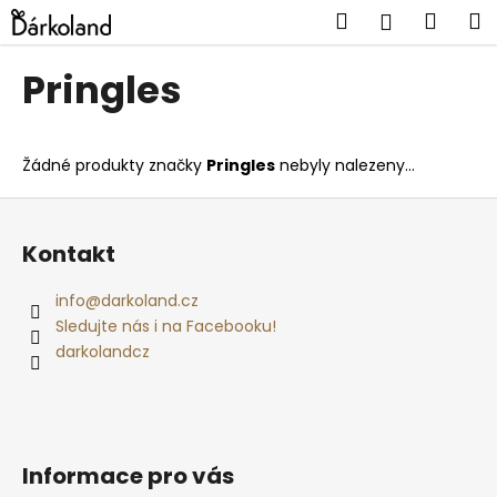
K
Přejít
Hledat
Náku
M
Přihlášen
na
o
obsah
Zpět
Zpět
košík
š
Pringles
í
C
k
o
Žádné produkty značky
Pringles
nebyly nalezeny...
p
o
Z
t
á
Kontakt
ř
p
e
a
info
@
darkoland.cz
b
t
Sledujte nás i na Facebooku!
u
í
darkolandcz
j
e
t
e
Informace pro vás
n