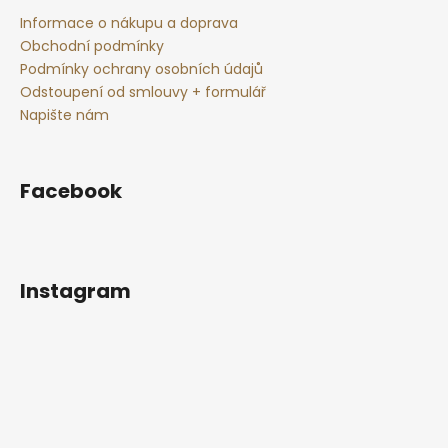
a
Informace o nákupu a doprava
j
Obchodní podmínky
Podmínky ochrany osobních údajů
í
Odstoupení od smlouvy + formulář
t
Napište nám
?
Facebook
HLEDAT
Instagram
D
o
p
o
r
u