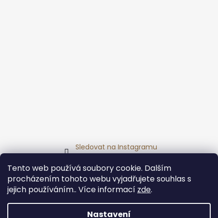
č
u
j
e
m
e
JABLKO
&
SKOŘICE
-
SÓJOVÁ
SVÍČKA
219
Kč
Sledovat na Instagramu
Tento web používá soubory cookie. Dalším
Přijímáme online platby
procházením tohoto webu vyjadřujete souhlas s
jejich používáním.. Více informací
zde
.
Nastavení