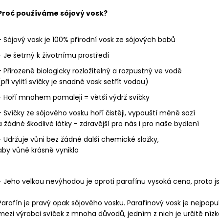
Proč používáme sójový vosk?
- Sójový vosk je 100% přírodní vosk ze sójových bobů
- Je šetrný k životnímu prostředí
- Přirozeně biologicky rozložitelný a rozpustný ve vodě
(při vylití svíčky je snadné vosk setřít vodou)
- Hoří mnohem pomaleji = větší výdrž svíčky
- Svíčky ze sójového vosku hoří čistěji, vypouští méně sazí
a žádné škodlivé látky - zdravější pro nás i pro naše bydlení
- Udržuje vůni bez žádné další chemické složky,
aby vůně krásně vynikla
- Jeho velkou nevýhodou je oproti parafínu vysoká cena, proto jsou
Parafín je pravý opak sójového vosku. Parafínový vosk je nejpopul
mezi výrobci svíček z mnoha důvodů, jedním z nich je určitě níz