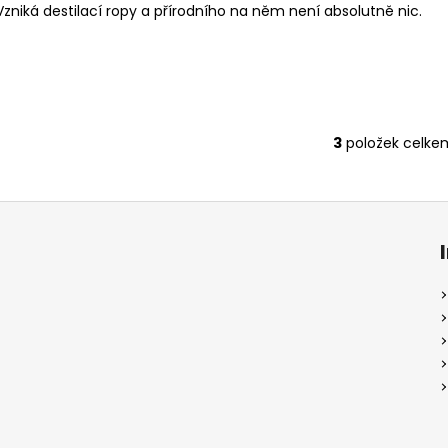
Vzniká destilací ropy a přírodního na něm není absolutně nic.
3
položek celke
O
v
l
á
d
a
c
í
p
r
v
k
y
v