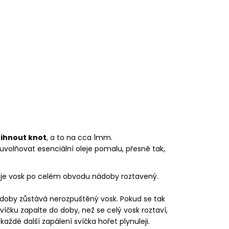
řihnout knot
, a to na cca 1mm.
uvolňovat esenciální oleje pomalu, přesně tak,
 je vosk po celém obvodu nádoby roztavený.
doby zůstává nerozpuštěný vosk. Pokud se tak
víčku zapalte do doby, než se celý vosk roztaví,
ždé další zapálení svíčka hořet plynuleji.