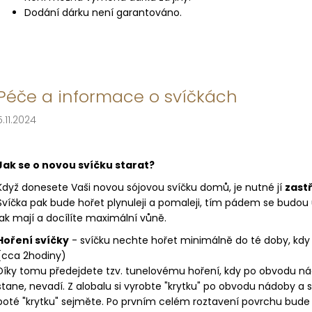
219 Kč
219 Kč
ů
Dodání dárku není garantováno.
Péče a informace o svíčkách
5.11.2024
Jak se o novou svíčku starat?
Když donesete Vaši novou sójovou svíčku domů, je nutné jí
zast
Svíčka pak bude hořet plynuleji a pomaleji, tím pádem se budou 
jak mají a docílíte maximální vůně.
Hoření svíčky
- svíčku nechte hořet minimálně do té doby, kdy
(cca 2hodiny)
Díky tomu předejdete tzv. tunelovému hoření, kdy po obvodu ná
stane, nevadí. Z alobalu si vyrobte "krytku" po obvodu nádoby a s
poté "krytku" sejměte.
Po prvním celém roztavení povrchu bude ka