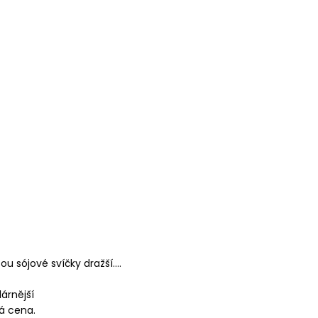
 sójové svíčky dražší....
árnější
ká cena.