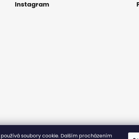
ý
Instagram
p
i
s
u
používá soubory cookie. Dalším procházením