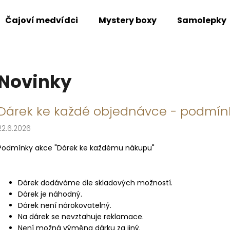
Čajoví medvídci
Mystery boxy
Samolepky
Co potřebujete najít?
Novinky
HLEDAT
V
Dárek ke každé objednávce - podmín
ý
22.6.2026
p
Doporučujeme
i
Podmínky akce "Dárek ke každému nákupu"
s
č
Dárek dodáváme dle skladových možností.
l
Dárek je náhodný.
á
Dárek není nárokovatelný.
n
Na dárek se nevztahuje reklamace.
VÁNOČNÍ PŘÁNÍ - SÓJOVÁ SVÍČKA
PAN PERNÍČEK 
k
Není možná výměna dárku za jiný.