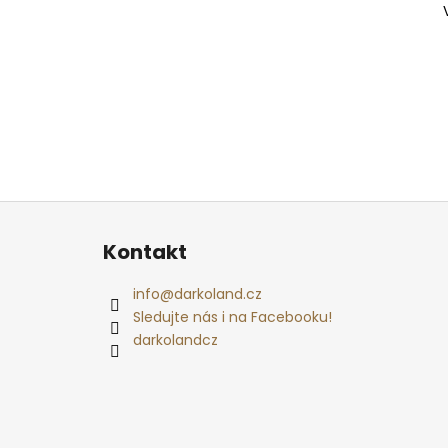
Z
á
Kontakt
p
a
info
@
darkoland.cz
t
Sledujte nás i na Facebooku!
í
darkolandcz