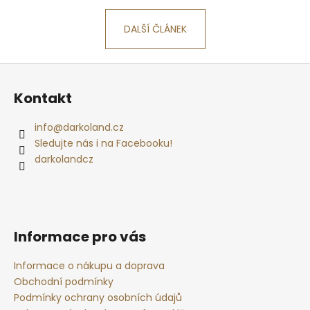
a
DALŠÍ ČLÁNEK
j
í
Z
t
á
?
Kontakt
p
a
info
@
darkoland.cz
t
Sledujte nás i na Facebooku!
í
darkolandcz
HLEDAT
D
o
Informace pro vás
p
o
Informace o nákupu a doprava
r
Obchodní podmínky
u
Podmínky ochrany osobních údajů